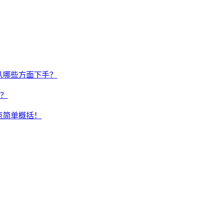
从哪些方面下手？
？
点简单概括！